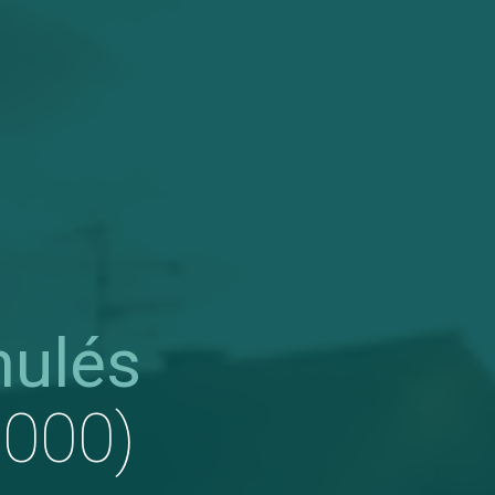
nulés
1000)