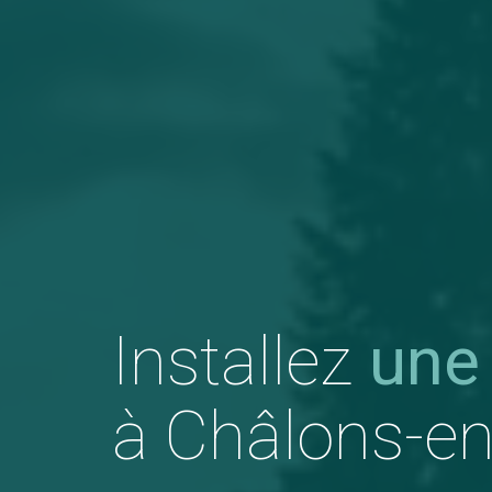
Installez
une
à Châlons-e