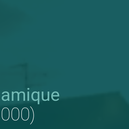
namique
1000)