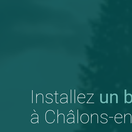
Installez
un 
à Châlons-e