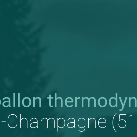
ballon thermody
n-Champagne (5