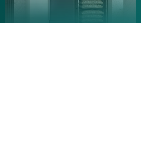
Chaudière à granulés
En savoir +
Poêle à granulés
En savoir +