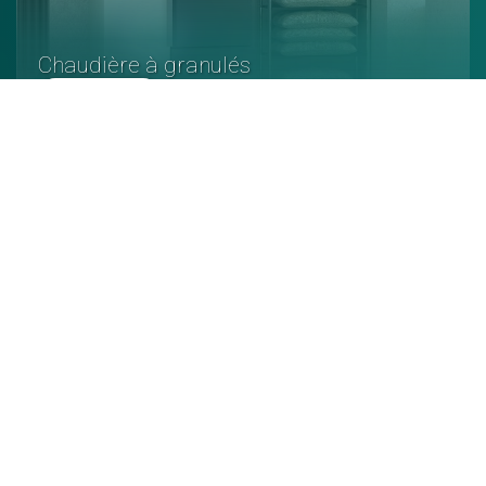
Chaudière à granulés
En savoir +
Poêle à granulés
En savoir +