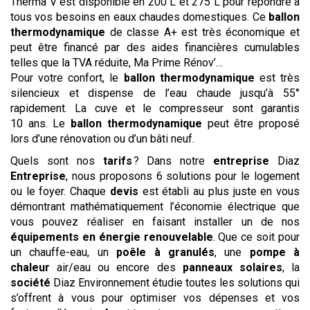
Therma V est disponible en 200 L et 275 L pour répondre à
tous vos besoins en eaux chaudes domestiques. Ce
ballon
thermodynamique
de classe A+ est très économique et
peut être financé par des aides financières cumulables
telles que la TVA réduite, Ma Prime Rénov’…
Pour votre confort, le
ballon thermodynamique
est très
silencieux et dispense de l’eau chaude jusqu’à 55°
rapidement. La cuve et le compresseur sont garantis
10 ans. Le
ballon thermodynamique
peut être proposé
lors d’une rénovation ou d’un bâti neuf.
Quels sont nos
tarifs
? Dans notre
entreprise
Diaz
Entreprise
, nous proposons 6 solutions pour le logement
ou le foyer. Chaque
devis
est établi au plus juste en vous
démontrant mathématiquement l’économie électrique que
vous pouvez réaliser en faisant installer un de nos
équipements en énergie renouvelable
. Que ce soit pour
un chauffe-eau, un
poêle à granulés
, une
pompe à
chaleur
air/eau ou encore des
panneaux solaires
, la
société
Diaz Environnement étudie toutes les solutions qui
s’offrent à vous pour optimiser vos dépenses et vos