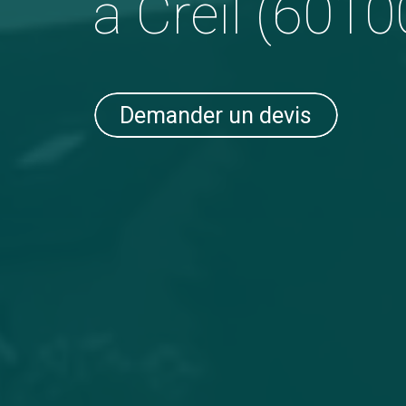
à Creil (6010
Demander un devis