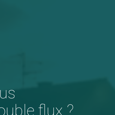
ous
uble flux
?