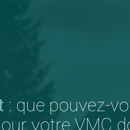
t
: que pouvez-v
pour
votre VMC do